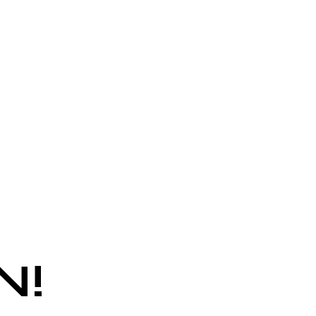
 AUFBAU.
N!