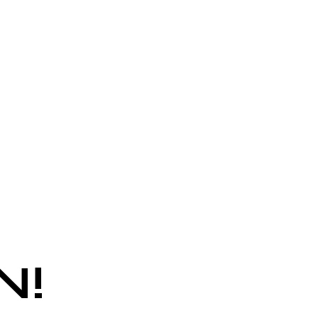
 AUFBAU.
N!